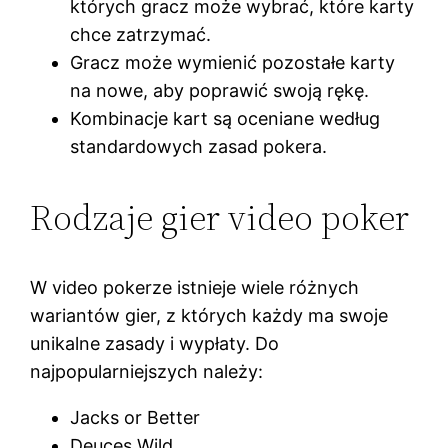
których gracz może wybrać, które karty
chce zatrzymać.
Gracz może wymienić pozostałe karty
na nowe, aby poprawić swoją rękę.
Kombinacje kart są oceniane według
standardowych zasad pokera.
Rodzaje gier video poker
W video pokerze istnieje wiele różnych
wariantów gier, z których każdy ma swoje
unikalne zasady i wypłaty. Do
najpopularniejszych należy:
Jacks or Better
Deuces Wild