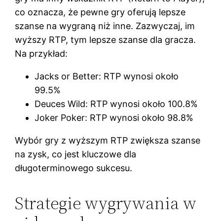
co oznacza, że pewne gry oferują lepsze
szanse na wygraną niż inne. Zazwyczaj, im
wyższy RTP, tym lepsze szanse dla gracza.
Na przykład:
Jacks or Better: RTP wynosi około
99.5%
Deuces Wild: RTP wynosi około 100.8%
Joker Poker: RTP wynosi około 98.8%
Wybór gry z wyższym RTP zwiększa szanse
na zysk, co jest kluczowe dla
długoterminowego sukcesu.
Strategie wygrywania w