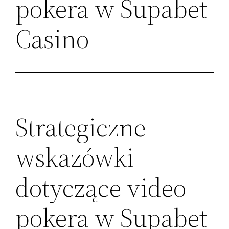
pokera w Supabet
Casino
Strategiczne
wskazówki
dotyczące video
pokera w Supabet